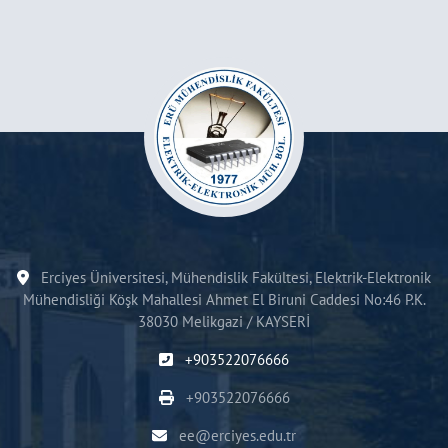
Erciyes Üniversitesi, Mühendislik Fakültesi, Elektrik-Elektronik
Mühendisliği Köşk Mahallesi Ahmet El Biruni Caddesi No:46 P.K.
38030 Melikgazi / KAYSERİ
+903522076666
+903522076666
ee@erciyes.edu.tr