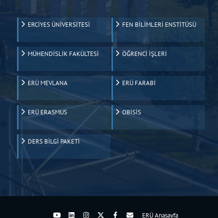
ERCİYES ÜNİVERSİTESİ
FEN BİLİMLERİ ENSTİTÜSÜ
MÜHENDİSLİK FAKÜLTESİ
ÖĞRENCİ İŞLERİ
ERÜ MEVLANA
ERÜ FARABİ
ERÜ ERASMUS
OBİSİS
DERS BİLGİ PAKETİ
ERÜ Anasayfa