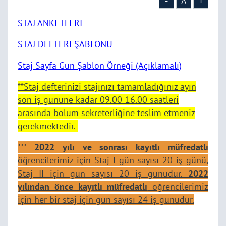
-
A
+
STAJ ANKETLERİ
STAJ DEFTERİ ŞABLONU
Staj Sayfa Gün Şablon Örneği (Açıklamalı)
**Staj defterinizi stajınızı tamamladığınız ayın
son iş gününe kadar 09.00-16.00 saatleri
arasında bölüm sekreterliğine teslim etmeniz
gerekmektedir.
***
2022 yılı ve sonrası kayıtlı müfredatlı
öğrencilerimiz için Staj I gün sayısı 20 iş günü,
Staj II için gün sayısı 20 iş günüdür.
2022
yılından önce kayıtlı müfredatlı
öğrencilerimiz
için her bir staj için gün sayısı 24 iş günüdür.