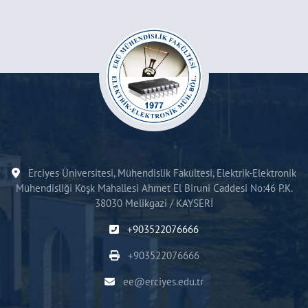
Erciyes Üniversitesi, Mühendislik Fakültesi, Elektrik-Elektronik
Mühendisliği Köşk Mahallesi Ahmet El Biruni Caddesi No:46 P.K.
38030 Melikgazi / KAYSERİ
+903522076666
+903522076666
ee@erciyes.edu.tr