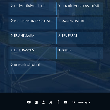
ERCİYES ÜNİVERSİTESİ
FEN BİLİMLERİ ENSTİTÜSÜ
MÜHENDİSLİK FAKÜLTESİ
ÖĞRENCİ İŞLERİ
ERÜ MEVLANA
ERÜ FARABİ
ERÜ ERASMUS
OBİSİS
DERS BİLGİ PAKETİ
ERÜ Anasayfa