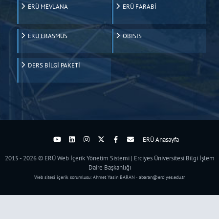
ERÜ MEVLANA
ERÜ FARABİ
ERÜ ERASMUS
OBİSİS
DERS BİLGİ PAKETİ
ERÜ Anasayfa
2015 - 2026 © ERÜ Web İçerik Yönetim Sistemi | Erciyes Üniversitesi Bilgi İşlem
Daire Başkanlığı
Web sitesi içerik sorumlusu: Ahmet Yasin BARAN - abaran@erciyes.edu.tr