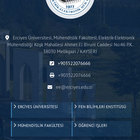
Erciyes Üniversitesi, Mühendislik Fakültesi, Elektrik-Elektronik
Mühendisliği Köşk Mahallesi Ahmet El Biruni Caddesi No:46 P.K.
38030 Melikgazi / KAYSERİ
+903522076666
+903522076666
ee@erciyes.edu.tr
ERCİYES ÜNİVERSİTESİ
FEN BİLİMLERİ ENSTİTÜSÜ
MÜHENDİSLİK FAKÜLTESİ
ÖĞRENCİ İŞLERİ